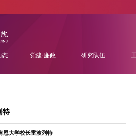
动态
党建·廉政
研究队伍
列特
肯恩大学校长雷波列特