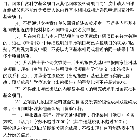
目。国家自然科学基金项目及其他国家级科研项目同年度申请人的课
题组成员也不能作为负责人以内容基本相同或相近选题申请国家社科
基金项目。
（4）不得通过变换责任单位回避前述条款规定，不得将内容基本
相同或相近的申报材料以不同申请人的名义申报。
（5）凡在内容上与本人已结项的各类国家级科研项目有较大关联
的，须在《申请书》中详细说明所申报项目与已承担项目的联系和区
别，否则视为重复申报；不得以内容基本相同或相近的同一成果申请
多个项目结项。
（6）凡以博士学位论文或博士后出站报告为基础申报国家社科基
金项目，须在《申请书》中注明所申报项目与学位论文（出站报告）
的联系和区别，并承诺在原论文（出站报告）基础上进行实质性修
改，预期成果与学位论文（出站报告）的重复比例不得超过60%。
（7）不得使用与已出版的内容基本相同的研究成果申报国家社科
基金项目。
（8）立项后凡以国家社科基金项目名义发表阶段性成果或最终成
果，不得同时标注其他基金项目资助字样。
十一、申报课题实行同行专家通讯初评，初评采用《活页》匿名
方式。《活页》字数不超过7000字（其中选题说明不超过300字），
要按规定的方式列出前期相关研究成果，不得出现任何可能透露申请
人身份的信息。