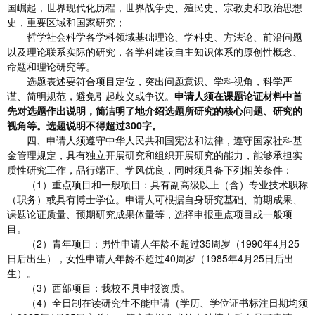
国崛起，世界现代化历程，世界战争史、殖民史、宗教史和政治思想
史，重要区域和国家研究；
哲学社会科学各学科领域基础理论、学科史、方法论、前沿问题
以及理论联系实际的研究，各学科建设自主知识体系的原创性概念、
命题和理论研究等。
选题表述要符合项目定位，突出问题意识、学科视角，科学严
谨、简明规范，避免引起歧义或争议。
申请人须在课题论证材料中首
先对选题作出说明，简洁明了地介绍选题所研究的核心问题、研究的
视角等。
选题说明不得超过300字。
四、申请人须遵守中华人民共和国宪法和法律，遵守国家社科基
金管理规定，具有独立开展研究和组织开展研究的能力，能够承担实
质性研究工作，品行端正、学风优良，同时须具备下列相关条件：
（1）重点项目和一般项目：具有副高级以上（含）专业技术职称
（职务）或具有博士学位。申请人可根据自身研究基础、前期成果、
课题论证质量、预期研究成果体量等，选择申报重点项目或一般项
目。
（2）青年项目：男性申请人年龄不超过35周岁（1990年4月25
日后出生），女性申请人年龄不超过40周岁（1985年4月25日后出
生）。
（3）西部项目：我校不具申报资质。
（4）全日制在读研究生不能申请（学历、学位证书标注日期均须