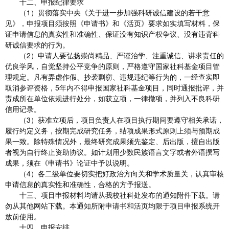
十二、申报纪律要求
（1）贯彻落实中央《关于进一步加强科研诚信建设的若干意
见》，申报项目须按照《申请书》和《活页》要求如实填写材料，保
证申请信息的真实性和准确性、保证没有知识产权争议、没有违背科
研诚信要求的行为。
（2）申请人要弘扬崇尚精品、严谨治学、注重诚信、讲求责任的
优良学风，自觉坚持公平竞争的原则，严格遵守国家社科基金项目管
理规定。凡有弄虚作假、抄袭剽窃、违规违纪等行为的，一经查实即
取消参评资格，5年内不得申报国家社科基金项目，同时通报批评，并
责成所在单位依规进行处分，如获立项，一律撤项，并列入不良科研
信用记录。
（3）获准立项后，项目负责人在项目执行期间要遵守相关承诺，
履行约定义务，按期完成研究任务，结项成果形式原则上须与预期成
果一致。除特殊情况外，最终研究成果须先鉴定、后出版，擅自出版
者视为自行终止资助协议。如计划用少数民族语言文字或者外语撰写
成果，须在《申请书》论证中予以说明。
（4）各二级单位要切实把好政治方向关和学术质量关，认真审核
申请信息的真实性和准确性，合格的方予报送。
十三、项目申报材料均请从我校社科处发布的通知附件下载。请
勿从其他网站下载。本通知所附申请书和活页均限于项目申报系统开
放前使用。
十四、申报安排