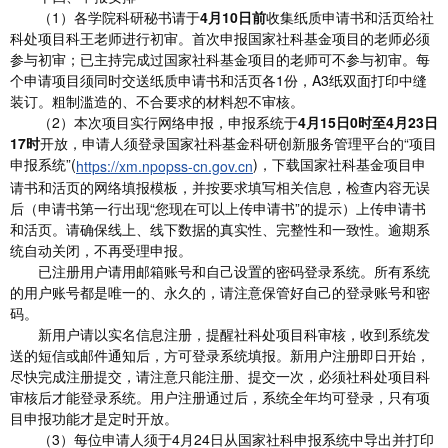
（1）各学院科研秘书请于
4月10日前
收集纸质申请书和活页给社
科处项目科王老师进行初审。首次申报国家社科基金项目的老师必须
参与初审；已主持完成过国家社科基金项目的老师可不参与初审。每
个申请项目须同时交送纸质申请书和活页各1份，A3纸双面打印中缝
装订。粗制滥造的、不合要求的材料恕不审核。
（2）本次项目实行网络申报，申报系统于
4月
1
5日
0
时至
4
月
23
日
17时
开放，申请人须登录国家社科基金科研创新服务管理平台的“项目
申报系统”(
)，下载国家社科基金项目申
https://xm.npopss-cn.gov.cn
请书和活页的网络填报模板，并按要求填写相关信息，检查内容无误
后（申请书第一行出现“您现在可以上传申请书”的提示）上传申请书
和活页。请确保线上、线下数据的真实性、完整性和一致性。逾期系
统自动关闭，不再受理申报。
已注册用户请用邮箱账号和自己设置的密码登录系统。所有系统
的用户账号都是唯一的、永久的，请注意保管好自己的登录账号和密
码。
新用户请以实名信息注册，提醒社科处项目科审核，收到系统发
送的短信或邮件通知后，方可登录系统填报。新用户注册即日开始，
尽快完成注册提交，请注意只能注册、提交一次，必须社科处项目科
审核后才能登录系统。用户注册通过后，系统全年均可登录，只有项
目申报功能才是定时开放。
（3）每位申请人须于4月24日从国家社科申报系统中导出并打印