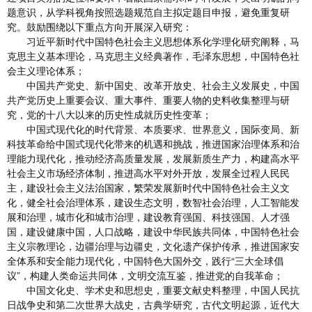
题意识，从学科视角按照选题规范自主拟定题目申报，避免重复研
究。鼓励围绕以下重点方向开展深入研究：
习近平新时代中国特色社会主义思想体系化学理化研究阐释，马
克思主义基本理论，马克思主义经典著作，毛泽东思想，中国特色社
会主义理论体系；
中国共产党史、新中国史、改革开放史、社会主义发展史，中国
共产党历史上重要会议、重大事件、重要人物的史料收集整理与研
究，党的十八大以来的历史性成就历史性变革；
中国式现代化的时代背景、本质要求、世界意义，国际变局、新
科技革命给中国式现代化带来的机遇和挑战，推进国家治理体系和治
理能力现代化，推动经济高质量发展，发展新质生产力，构建高水平
社会主义市场经济体制，推进高水平对外开放，发展全过程人民民
主，建设社会主义法治国家，繁荣发展新时代中国特色社会主义文
化，健全社会治理体系，建设生态文明，数智社会治理，人工智能发
展和治理，城市化和城市治理，建设教育强国、科技强国、人才强
国，建设健康中国，人口战略，建设中华民族共同体，中国特色社会
主义宗教理论，边疆治理与边疆史，文化遗产保护传承，推进国家安
全体系和安全能力现代化，中国特色大国外交，践行“三大全球倡
议”，构建人类命运共同体，文明交流互鉴，推进党的自我革命；
中国文化史、学术史和思想史，重要文献史料整理，中国人民抗
日战争史和第二次世界大战史，古典学研究，古代文明起源，近代大