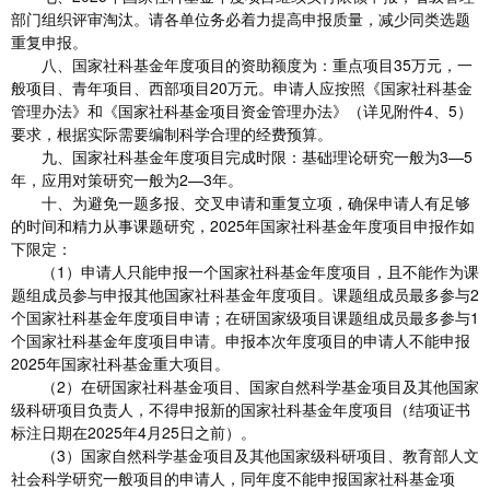
部门组织评审淘汰。请各单位务必着力提高申报质量，减少同类选题
重复申报。
八、国家社科基金年度项目的资助额度为：重点项目35万元，一
般项目、青年项目、西部项目20万元。申请人应按照《国家社科基金
管理办法》和《国家社科基金项目资金管理办法》（详见附件4、5）
要求，根据实际需要编制科学合理的经费预算。
九、国家社科基金年度项目完成时限：基础理论研究一般为3—5
年，应用对策研究一般为2—3年。
十、为避免一题多报、交叉申请和重复立项，确保申请人有足够
的时间和精力从事课题研究，2025年国家社科基金年度项目申报作如
下限定：
（1）申请人只能申报一个国家社科基金年度项目，且不能作为课
题组成员参与申报其他国家社科基金年度项目。课题组成员最多参与2
个国家社科基金年度项目申请；在研国家级项目课题组成员最多参与1
个国家社科基金年度项目申请。申报本次年度项目的申请人不能申报
2025年国家社科基金重大项目。
（2）在研国家社科基金项目、国家自然科学基金项目及其他国家
级科研项目负责人，不得申报新的国家社科基金年度项目（结项证书
标注日期在2025年4月25日之前）。
（3）国家自然科学基金项目及其他国家级科研项目、教育部人文
社会科学研究一般项目的申请人，同年度不能申报国家社科基金项