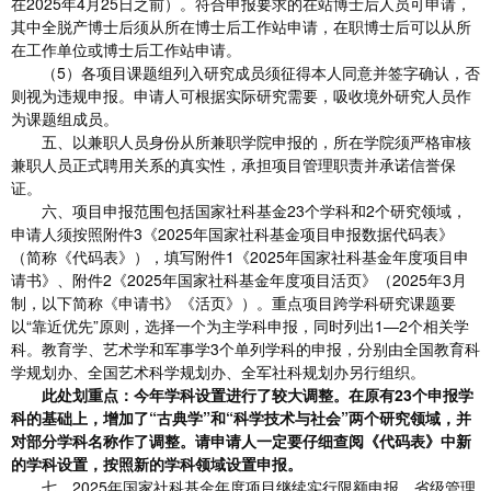
在2025年4月25日之前）。符合申报要求的在站博士后人员可申请，
其中全脱产博士后须从所在博士后工作站申请，在职博士后可以从所
在工作单位或博士后工作站申请。
（5）各项目课题组列入研究成员须征得本人同意并签字确认，否
则视为违规申报。申请人可根据实际研究需要，吸收境外研究人员作
为课题组成员。
五、以兼职人员身份从所兼职学院申报的，所在学院须严格审核
兼职人员正式聘用关系的真实性，承担项目管理职责并承诺信誉保
证。
六、项目申报范围包括国家社科基金23个学科和2个研究领域，
申请人须按照附件3《2025年国家社科基金项目申报数据代码表》
（简称《代码表》），填写附件1《2025年国家社科基金年度项目申
请书》、附件2《2025年国家社科基金年度项目活页》（2025年3月
制，以下简称《申请书》《活页》）。重点项目跨学科研究课题要
以“靠近优先”原则，选择一个为主学科申报，同时列出1—2个相关学
科。教育学、艺术学和军事学3个单列学科的申报，分别由全国教育科
学规划办、全国艺术科学规划办、全军社科规划办另行组织。
此处划重点：今年学科设置进行了较大调整。在原有23个申报学
科的基础上，增加了“古典学”和“科学技术与社会”两个研究领域，并
对部分学科名称作了调整。请申请人一定要仔细查阅《代码表》中新
的学科设置，按照新的学科领域设置申报。
七、2025年国家社科基金年度项目继续实行限额申报，省级管理