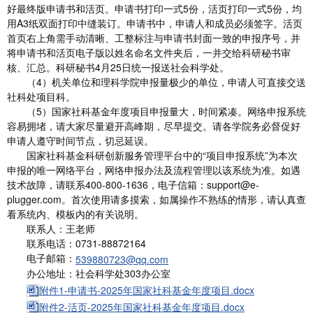
好最终版申请书和活页。申请书打印一式5份，活页打印一式5份，均
用A3纸双面打印中缝装订。申请书中，申请人和成员必须签字。活页
首页右上角需手动清晰、工整标注与申请书封面一致的申报序号，并
将申请书和活页电子版以姓名命名文件夹后，一并交给科研秘书审
核、汇总。科研秘书4月25日统一报送社会科学处。
（4）机关单位和理科学院申报量极少的单位，申请人可直接交送
社科处项目科。
（5）国家社科基金年度项目申报量大，时间紧凑。网络申报系统
容易拥堵，请大家尽量避开高峰期，尽早提交。请各学院务必督促好
申请人遵守时间节点，切忌延误。
国家社科基金科研创新服务管理平台中的“项目申报系统”为本次
申报的唯一网络平台，网络申报办法及流程管理以该系统为准。如遇
技术故障，请联系400-800-1636，电子信箱：support@e-
plugger.com。首次使用请多摸索，如属操作不熟练的情形，请认真查
看系统内、模板内的有关说明。
联系人：王老师
联系电话：0731-88872164
电子邮箱：
539880723@qq.com
办公地址：社会科学处303办公室
附件1-申请书-2025年国家社科基金年度项目.docx
附件2-活页-2025年国家社科基金年度项目.docx