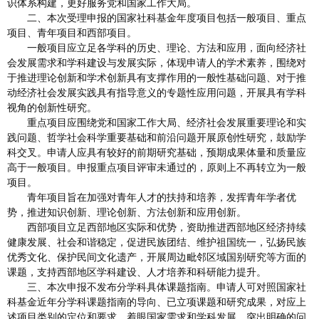
识体系构建，更好服务党和国家工作大局。
二、本次受理申报的国家社科基金年度项目包括一般项目、重点
项目、青年项目和西部项目。
一般项目应立足各学科的历史、理论、方法和应用，面向经济社
会发展需求和学科建设与发展实际，体现申请人的学术素养，围绕对
于推进理论创新和学术创新具有支撑作用的一般性基础问题、对于推
动经济社会发展实践具有指导意义的专题性应用问题，开展具有学科
视角的创新性研究。
重点项目应围绕党和国家工作大局、经济社会发展重要理论和实
践问题、哲学社会科学重要基础和前沿问题开展原创性研究，鼓励学
科交叉。申请人应具有较好的前期研究基础，预期成果体量和质量应
高于一般项目。申报重点项目评审未通过的，原则上不再转立为一般
项目。
青年项目旨在加强对青年人才的扶持和培养，发挥青年学者优
势，推进知识创新、理论创新、方法创新和应用创新。
西部项目立足西部地区实际和优势，资助推进西部地区经济持续
健康发展、社会和谐稳定，促进民族团结、维护祖国统一，弘扬民族
优秀文化、保护民间文化遗产，开展周边毗邻区域国别研究等方面的
课题，支持西部地区学科建设、人才培养和科研能力提升。
三、本次申报不发布分学科具体课题指南。申请人可对照国家社
科基金近年分学科课题指南的导向、已立项课题和研究成果，对应上
述项目类别的定位和要求，着眼国家需求和学科发展，突出明确的问