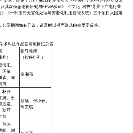
的要求，经第十六届“挑战杯”湖南省大学生课外学术科技作品竞赛复
其双模态逻辑研究与FPGA验证》《“文化+科技”背景下广电行业
报告》《一种废污无害化处理与资源化利用智能系统》三个项目入围第
日，公示期间如有异议，请及时以书面形式向校团委反映。
外学术科技作品竞赛项目汇总表
员
指导教师
排列）
（按序排列）
夏海汇、
、匡敬
金湘亮
川森、陈
黄凯
、杨雅
芷妍、王
蔡颂、张小春、
熊胜发、
陈安琪
、耿丽
佳茜
、何泳
玥頔、刘