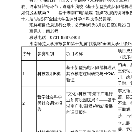
按照《“挑战杯”全国大学生课外学术科技作品竞赛章程》
赛、终审答辩等环节，遴选出我校《基于新型光电忆阻器机理及
如何脱困破局？——基于湖南广电“融媒+智媒”发展的调研
十九届“挑战杯”全国大学生课外学术科技作品竞赛。
现将项目信息进行公示，公示时间为6月20日至6月26
联系人：阎老师
联系电话：0731-88872403
湖南师范大学推报参加第十九届“挑战杯”全国大学生课
项目成
序号
参赛组别
项目名称
（按序
柏涵、
基于新型光电忆阻器机理及
王俊钠
1
科技发明B类
其双模态逻辑研究与FPGA
川、姚
验证
子悦、
李文韬
“文化+科技”背景下广电行
哲学社会科学
茜、陈
业如何脱困破局？——基于
2
类社会调查报
不然、
湖南广电“融媒+智媒”发展
告
王鹏辉
的调研报告
莎、吕
李志鹏
蓁、乔