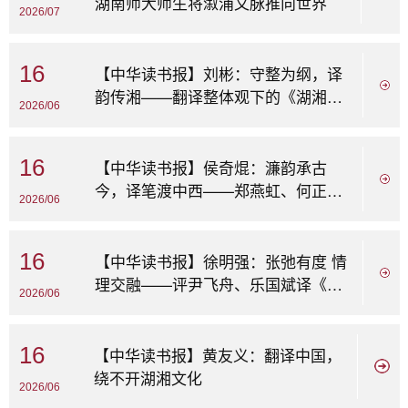
湖南师大师生将溆浦文脉推向世界
2026/07
16
【中华读书报】刘彬：守整为纲，译
韵传湘——翻译整体观下的《湖湘诗
2026/06
歌选》评析
16
【中华读书报】侯奇焜：濂韵承古
今，译笔渡中西——郑燕虹、何正兵
2026/06
英译《周敦颐集...
16
【中华读书报】徐明强：张弛有度 情
理交融——评尹飞舟、乐国斌译《曾
2026/06
国藩诗文选》
16
【中华读书报】黄友义：翻译中国，
绕不开湖湘文化
2026/06