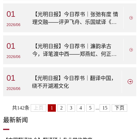
01
【光明日报】今日荐书｜张弛有度 情
理交融——评尹飞舟、乐国斌译《曾
2026/06
国藩诗文选》
01
【光明日报】今日荐书｜濂韵承古
今，译笔渡中西——郑燕虹、何正兵
2026/06
英译《周敦颐集...
01
【光明日报】今日荐书｜翻译中国，
绕不开湖湘文化
2026/06
共142条
上页
1
2
3
4
5
...
15
下页
最
新新闻