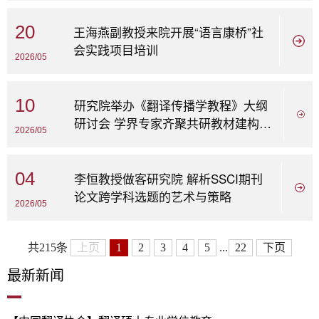
20
王海燕副教授来院开展“语言康桥”社
会实践项目培训
2026/05
10
研究院举办《翻译传播学教程》大纲
研讨会 学界专家齐聚共研教材建构与
2026/05
学科发展
04
李恒教授做客研究院 解析SSCI期刊
论文跨学科选题的艺术与策略
2026/05
共215条
上页
1
2
3
4
5
...
22
下页
最
新新闻