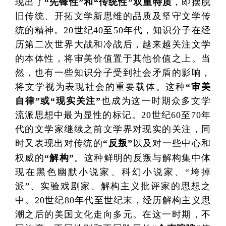
现出了
“先锋性”和“传统性”双重特质
，即摆脱
旧传统、开拓文学新思维的品质及坚守文学传
统的精神。20世纪40至50年代，知识分子在经
历第二次世界大战和冷战后，越来越关注文学
的本体性，将审美价值置于其他价值之上。当
然，也有一些知识分子受到社会矛盾的影响，
将文学视为表现社会的重要载体。这种
“审美
自律”或“现实关注”
也成为这一时期众多文学
流派思想中最为显性的标记。20世纪60至70年
代的文学家继续之前文学界对现实的关注，同
时又表现出对传统的
“反叛”
以及对一些中心和
权威的
“解构”
。这种鲜明的反叛与解构集中体
现在黑色幽默小说家、科幻小说家、“垮掉
派”、实验戏剧家、解构主义批评家的思想之
中。20世纪80年代至世纪末，经历解构主义思
潮之后的美国文化走向多元。在这一时期，不